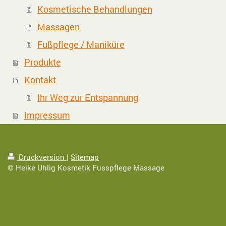
Kosmetische Behandlungen
Massagen
Fußpflege / Maniküre
Produkte
Kontakt
Ihr Weg zur Entspannung
Impressum
Druckversion
|
Sitemap
© Heike Uhlig Kosmetik Fusspflege Massage