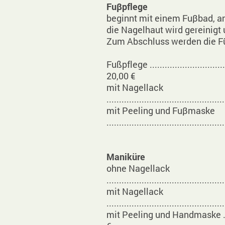
Fuβpflege
beginnt mit einem Fuβbad, an
die Nagelhaut wird gereinig
Zum Abschluss werden die Fü
Fußpflege ...................................
20,00 €
mit Nagellack
.............................................
mit Peeling und Fuβmaske
.............................................
Maniküre
ohne Nagellack
.............................................
mit Nagellack
.............................................
mit Peeling und Handmaske ...............